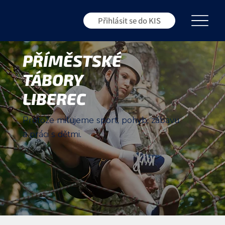
Přihlásit se do KIS
PŘÍMĚSTSKÉ
TÁBORY
LIBEREC
Protože milujeme sport, pohyb, zábavu
a práci s dětmi.