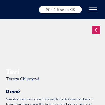
Přihlásit se do KIS
Teri
Tereza Chlumová
O mně
Narodila jsem se v roce 1992 ve Dvoře Králové nad Labem.
Jsem maminkou skoro 8mi letého syna a tanci se věnuji od