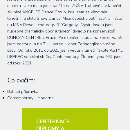
malička. Jako malá jsem tančila na ZUŠ v Trutnově a v taneční
skupině ANGELES Dance Group, kde jsem se věnovala
tanečnímu stylu Show Dance. Mezi úspěchy patří např. 3. místo
na MS v Riese s choreografií "Gorgony". Vystudovala jsem
hudebně dramatický obor a taneční divadlo na konzervatoři
DUNCAN CENTRE v Praze. Po ukončení studia na konzervatoři
jsem nastoupila na TU Liberec - obor Pedagogika volného
času. Od roku 2011 do 2021 jsem vedla v taneční škole ASTYL
LIBEREC soutěžní složky Contemporary. Členem týmu ASL jsem
od roku 2021.
Co cvičím:
Baletní přípravka
Contemporary - moderna
CERTIFIKACE,
DIPLOMY A